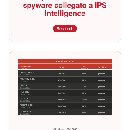
spyware collegato a IPS
Intelligence
Research
9 Apr 2026